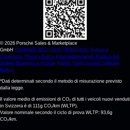
©
2026
Porsche Sales & Marketplace
GmbH
ITALIANO.
DEUTSCH.
FRANCAIS.
Termini e
Condizioni.
Privacy Policy.
Informazioni legali.
Politica dei
cookie.
Business & Human Rights.
Open Source Software
Notice.
*Dati determinati secondo il metodo di misurazione previsto
dalla legge.
Il valore medio di emissioni di CO₂ di tutti i veicoli nuovi venduti
in Svizzera è di 111g CO₂/km (WLTP).
Valore nominale secondo il ciclo di prova WLTP: 93,6g
CO₂/km.