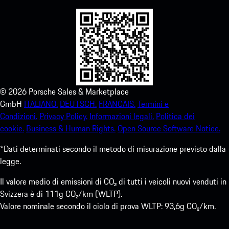
©
2026
Porsche Sales & Marketplace
GmbH
ITALIANO.
DEUTSCH.
FRANCAIS.
Termini e
Condizioni.
Privacy Policy.
Informazioni legali.
Politica dei
cookie.
Business & Human Rights.
Open Source Software Notice.
*Dati determinati secondo il metodo di misurazione previsto dalla
legge.
Il valore medio di emissioni di CO₂ di tutti i veicoli nuovi venduti in
Svizzera è di 111g CO₂/km (WLTP).
Valore nominale secondo il ciclo di prova WLTP: 93,6g CO₂/km.