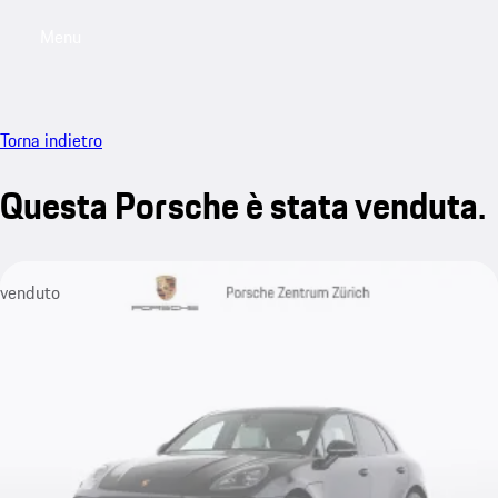
Menu
My saved searches, 0 searches saved
My sa
Torna indietro
Questa Porsche è stata venduta.
venduto