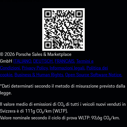
la tua esperienza Porsche in pochissimo tempo.
©
2026
Porsche Sales & Marketplace
GmbH
ITALIANO.
DEUTSCH.
FRANCAIS.
Termini e
Condizioni.
Privacy Policy.
Informazioni legali.
Politica dei
cookie.
Business & Human Rights.
Open Source Software Notice.
*Dati determinati secondo il metodo di misurazione previsto dalla
legge.
Il valore medio di emissioni di CO₂ di tutti i veicoli nuovi venduti in
Svizzera è di 111g CO₂/km (WLTP).
Valore nominale secondo il ciclo di prova WLTP: 93,6g CO₂/km.