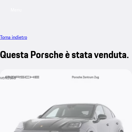
Menu
My saved searches, 0 searches saved
My sa
Torna indietro
Questa Porsche è stata venduta.
venduto