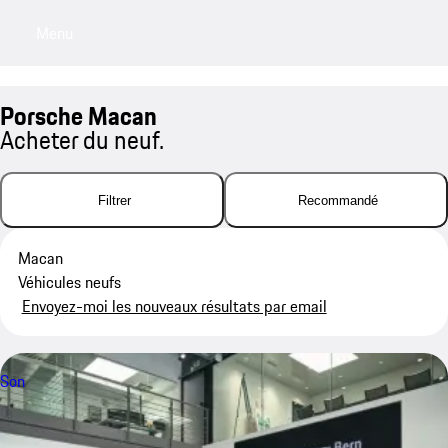
Menu
My saved searches, 0 searches saved
My sa
Porsche Macan
Acheter du neuf.
Filtrer
Recommandé
Macan
Véhicules neufs
Envoyez-moi les nouveaux résultats par email
Son