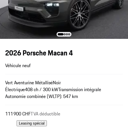
2026 Porsche Macan 4
Véhicule neuf
Vert Aventurine Métallisé
Noir
Électrique
408 ch / 300 kW
Transmission intégrale
Autonomie combinée (WLTP): 547 km
111 900 CHF
TVA déductible
Leasing spécial