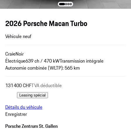
2026 Porsche Macan Turbo
Véhicule neuf
Craie
Noir
Électrique
639 ch / 470 kW
Transmission intégrale
Autonomie combinée (WLTP): 565 km
131 400 CHF
TVA déductible
Leasing spécial
Détails du véhicule
Enregistrer
Porsche Zentrum St. Gallen