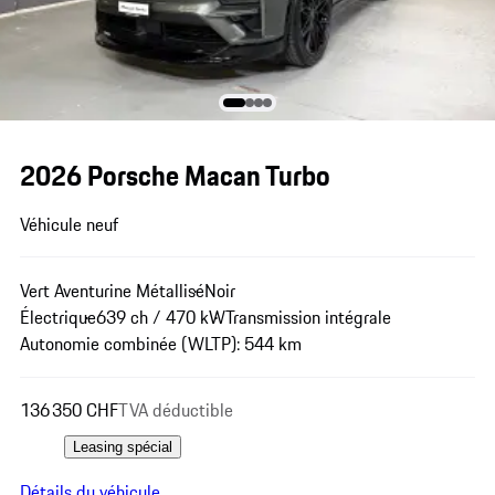
2026 Porsche Macan Turbo
Véhicule neuf
Vert Aventurine Métallisé
Noir
Électrique
639 ch / 470 kW
Transmission intégrale
Autonomie combinée (WLTP): 544 km
136 350 CHF
TVA déductible
Leasing spécial
Détails du véhicule