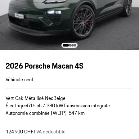
2026 Porsche Macan 4S
Véhicule neuf
Vert Oak Métallisé Neo
Beige
Électrique
516 ch / 380 kW
Transmission intégrale
Autonomie combinée (WLTP): 547 km
124 900 CHF
TVA déductible