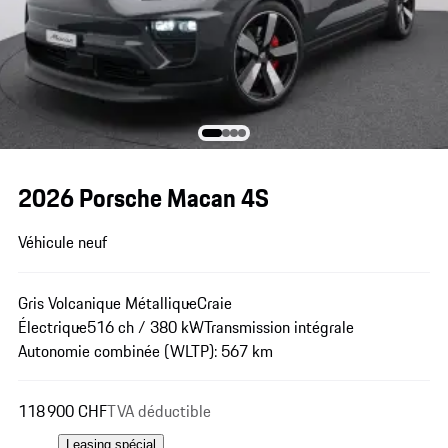
2026 Porsche Macan 4S
Véhicule neuf
Gris Volcanique Métallique
Craie
Électrique
516 ch / 380 kW
Transmission intégrale
Autonomie combinée (WLTP): 567 km
118 900 CHF
TVA déductible
Leasing spécial