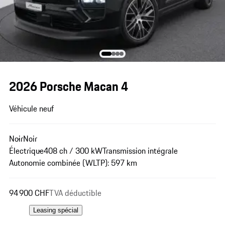
2026 Porsche Macan 4
Véhicule neuf
Noir
Noir
Électrique
408 ch / 300 kW
Transmission intégrale
Autonomie combinée (WLTP): 597 km
94 900 CHF
TVA déductible
Leasing spécial