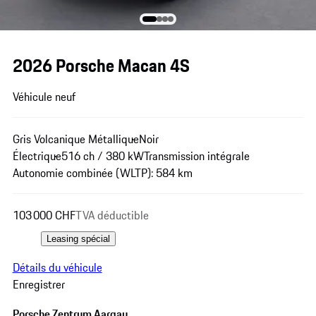
2026 Porsche Macan 4S
Véhicule neuf
Gris Volcanique Métallique
Noir
Électrique
516 ch / 380 kW
Transmission intégrale
Autonomie combinée (WLTP): 584 km
103 000 CHF
TVA déductible
Leasing spécial
Détails du véhicule
Enregistrer
Porsche Zentrum Aargau