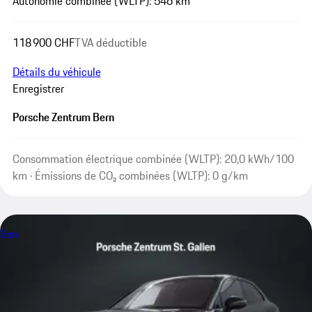
Autonomie combinée (WLTP): 546 km
118 900 CHF
TVA déductible
Détails du véhicule
Enregistrer
Porsche Zentrum Bern
Consommation électrique combinée (WLTP): 20,0 kWh/100
km · Émissions de CO₂ combinées (WLTP): 0 g/km
Son