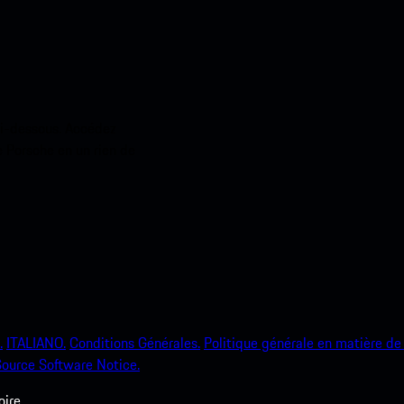
ci-dessous. Accédez
e Porsche en un rien de
.
ITALIANO.
Conditions Générales.
Politique générale en matière de 
ource Software Notice.
ire.