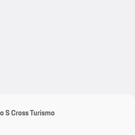
My save
My save
o S Cross Turismo