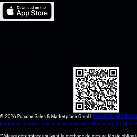
Ma Porsche pour iOS
Téléchargez notre application facilement en scannant le code QR 
instantanément à l’App Store d’Apple et améliorez votre expérienc
temps.
©
2026
Porsche Sales & Marketplace GmbH
FRANCAIS.
DEUTSCH
juridiques.
Politique des cookies.
Business & Human Rights.
Open S
*Valeurs déterminées suivant la méthode de mesure légale obligato