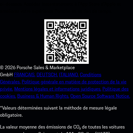
ci-dessous. Accédez instantanément à l’App Store d’Apple et
améliorez votre expérience Porsche en un rien de temps.
©
2026
Porsche Sales & Marketplace
GmbH
FRANCAIS.
DEUTSCH.
ITALIANO.
Conditions
Générales.
Politique générale en matière de protection de la vie
privée.
Mentions légales et informations juridiques.
Politique des
cookies.
Business & Human Rights.
Open Source Software Notice.
*Valeurs déterminées suivant la méthode de mesure légale
obligatoire.
La valeur moyenne des émissions de CO₂ de toutes les voitures