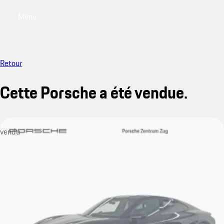
Menu
My saved searches, 0 searches saved
My sa
Retour
Cette Porsche a été vendue.
vendu