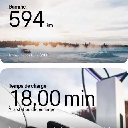
Gamme
594
km
Autonomie combinée (WLTP)
Temps de charge
18,00
min
À la station de recharge