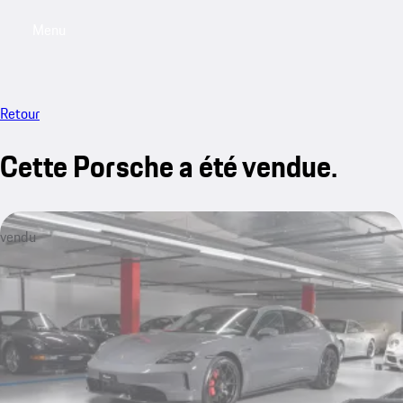
Menu
My saved searches, 0 searches saved
My sa
Retour
Cette Porsche a été vendue.
vendu