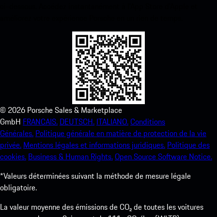
ci-dessous. Accédez instantanément à l’App Store d’Apple et
améliorez votre expérience Porsche en un rien de temps.
©
2026
Porsche Sales & Marketplace
GmbH
FRANCAIS.
DEUTSCH.
ITALIANO.
Conditions
Générales.
Politique générale en matière de protection de la vie
privée.
Mentions légales et informations juridiques.
Politique des
cookies.
Business & Human Rights.
Open Source Software Notice.
*Valeurs déterminées suivant la méthode de mesure légale
obligatoire.
La valeur moyenne des émissions de CO₂ de toutes les voitures