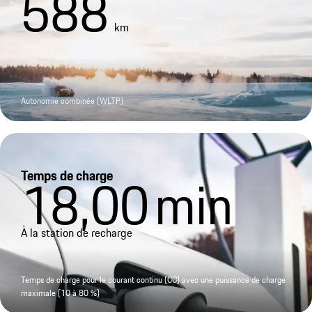
588
km
Autonomie combinée (WLTP)
Temps de charge
18,00
min
À la station de recharge
Temps de charge pour le courant continu (CC) avec une puissance de charge
maximale (10 à 80 %)