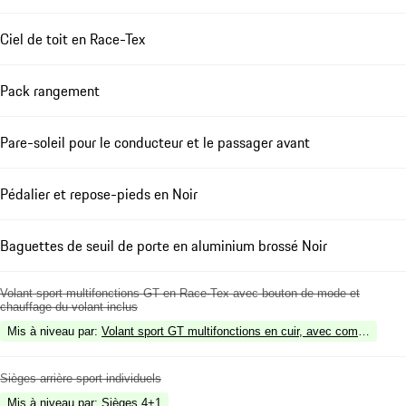
Ciel de toit en Race-Tex
Pack rangement
Pare-soleil pour le conducteur et le passager avant
Pédalier et repose-pieds en Noir
Baguettes de seuil de porte en aluminium brossé Noir
Volant sport multifonctions GT en Race-Tex avec bouton de mode et
chauffage du volant inclus
Mis à niveau par
:
Volant sport GT multifonctions en cuir, avec commutateur
Sièges arrière sport individuels
Mis à niveau par
:
Sièges 4+1