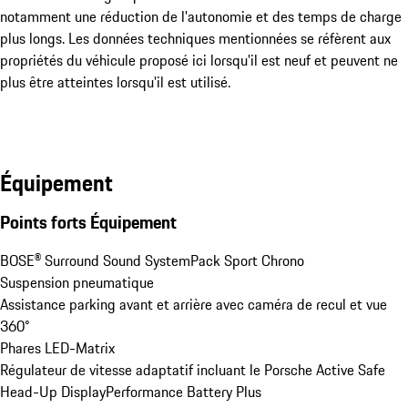
haute tension est de 90%
notamment une réduction de l'autonomie et des temps de charge
plus longs. Les données techniques mentionnées se réfèrent aux
propriétés du véhicule proposé ici lorsqu'il est neuf et peuvent ne
Méthode de détermination
Détermination sans
plus être atteintes lorsqu'il est utilisé.
préparation
Précision de la mesure
+ / - 5%-Points
Équipement
Heure du test
20.05.2026
Points forts Équipement
Kilométrage au moment de
26'700 km
BOSE® Surround Sound System
Pack Sport Chrono
l'essai
Suspension pneumatique
Assistance parking avant et arrière avec caméra de recul et vue 
360°
La capacité de la batterie haute tension est calculée en
Phares LED-Matrix
permanence par le véhicule ou le système de gestion de
Régulateur de vitesse adaptatif incluant le Porsche Active Safe
la batterie et peut être lue à tout moment sans
Head-Up Display
Performance Battery Plus
préparation. Les conditions externes, telles que la