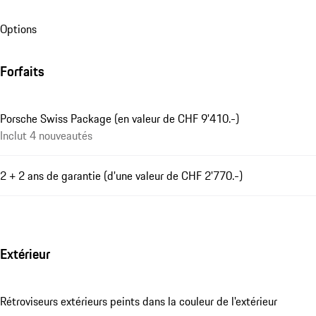
température et le comportement de charge/décharge,
influencent la précision de ce calcul. La précision du
Options
calcul peut être augmentée en préparant la batterie
haute tension. Pour ce faire, la batterie haute tension est
Forfaits
déchargée jusqu'à un point défini, puis chargée jusqu'à un
point défini après une période d'attente. Après un
nouveau temps d'attente, la capacité actualisée de la
Porsche Swiss Package (en valeur de CHF 9'410.-)
batterie haute tension peut être lue.
Inclut 4 nouveautés
Fermer
2 + 2 ans de garantie (d'une valeur de CHF 2'770.-)
Extérieur
Rétroviseurs extérieurs peints dans la couleur de l'extérieur