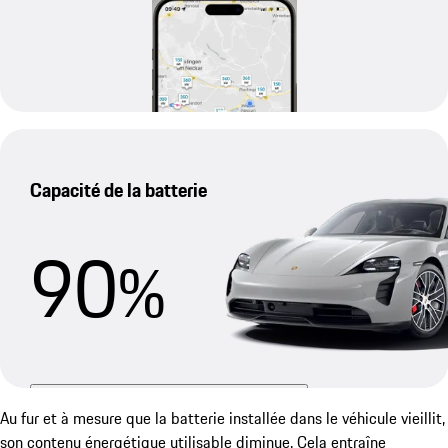
Capacité de la batterie
90
%
Détermination sans préparation le 20.05.2026
Au fur et à mesure que la batterie installée dans le véhicule vieillit,
La capacité calculée de cette batterie
son contenu énergétique utilisable diminue. Cela entraîne