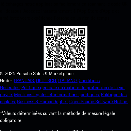
Téléchargez notre application facilement en scannant le code QR
ci-dessous. Accédez instantanément à l’App Store d’Apple et
améliorez votre expérience Porsche en un rien de temps.
©
2026
Porsche Sales & Marketplace
GmbH
FRANCAIS.
DEUTSCH.
ITALIANO.
Conditions
Générales.
Politique générale en matière de protection de la vie
privée.
Mentions légales et informations juridiques.
Politique des
cookies.
Business & Human Rights.
Open Source Software Notice.
*Valeurs déterminées suivant la méthode de mesure légale
obligatoire.