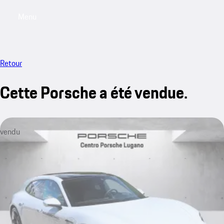
Menu
My saved searches, 0 searches saved
My sa
Retour
Cette Porsche a été vendue.
vendu