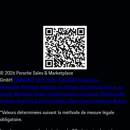
Téléchargez notre application facilement en scannant le code QR
ci-dessous. Accédez instantanément à l’App Store d’Apple et
améliorez votre expérience Porsche en un rien de temps.
©
2026
Porsche Sales & Marketplace
GmbH
FRANCAIS.
DEUTSCH.
ITALIANO.
Conditions
Générales.
Politique générale en matière de protection de la vie
privée.
Mentions légales et informations juridiques.
Politique des
cookies.
Business & Human Rights.
Open Source Software Notice.
*Valeurs déterminées suivant la méthode de mesure légale
obligatoire.