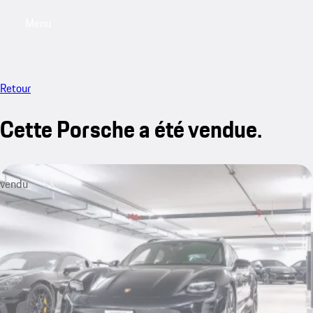
Menu
My saved searches, 0 searches saved
My sa
Retour
Cette Porsche a été vendue.
vendu