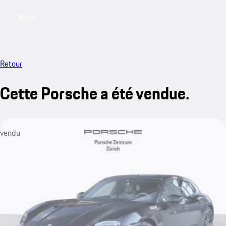
Menu
My saved searches, 0 searches saved
My sa
Retour
Cette Porsche a été vendue.
vendu