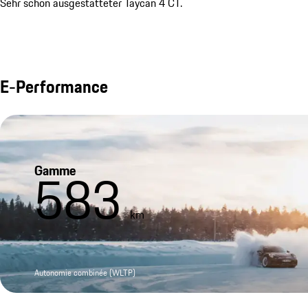
Sehr schön ausgestatteter Taycan 4 CT.
E-Performance
Gamme
583
km
Autonomie combinée (WLTP)