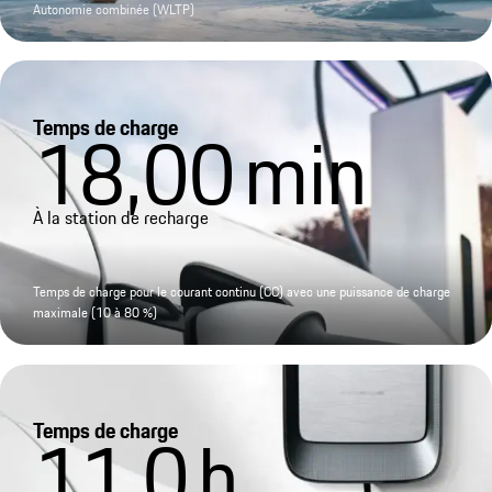
Autonomie combinée (WLTP)
Temps de charge
18,00
min
À la station de recharge
Temps de charge pour le courant continu (CC) avec une puissance de charge
maximale (10 à 80 %)
Temps de charge
11,0
h