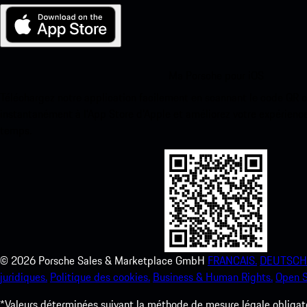
Ma Porsche pour iOS
Téléchargez notre application facilement en scannant le code QR 
instantanément à l’App Store d’Apple et améliorez votre expérienc
temps.
©
2026
Porsche Sales & Marketplace GmbH
FRANCAIS.
DEUTSCH
juridiques.
Politique des cookies.
Business & Human Rights.
Open S
*Valeurs déterminées suivant la méthode de mesure légale obligato