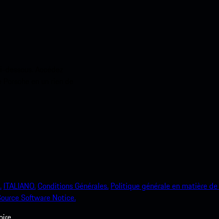
ci-dessous. Accédez
e Porsche en un rien de
.
ITALIANO.
Conditions Générales.
Politique générale en matière de 
ource Software Notice.
ire.