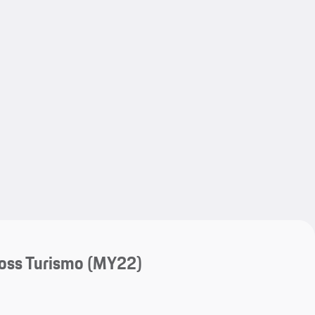
My save
My save
oss Turismo (MY22)