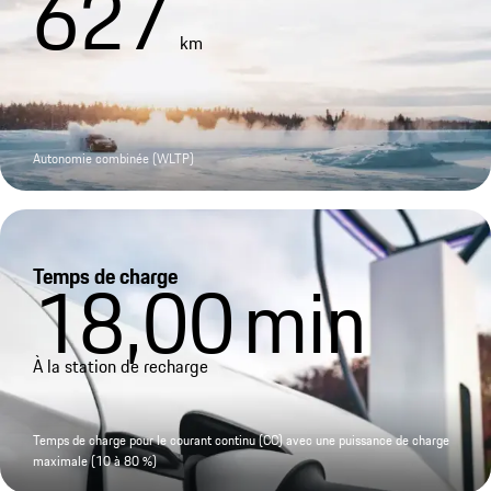
627
km
Autonomie combinée (WLTP)
Temps de charge
18,00
min
À la station de recharge
Temps de charge pour le courant continu (CC) avec une puissance de charge
maximale (10 à 80 %)