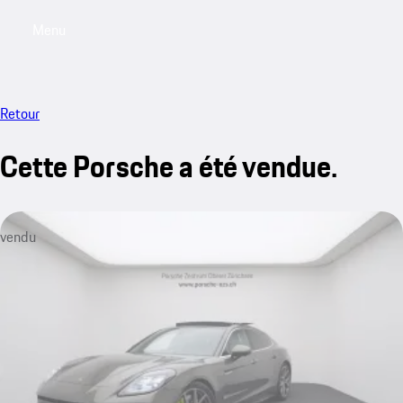
Menu
My saved searches, 0 searches saved
My sa
Retour
Cette Porsche a été vendue.
vendu