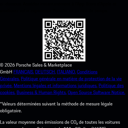
ci-dessous. Accédez instantanément à l’App Store d’Apple et
améliorez votre expérience Porsche en un rien de temps.
©
2026
Porsche Sales & Marketplace
GmbH
FRANCAIS.
DEUTSCH.
ITALIANO.
Conditions
Générales.
Politique générale en matière de protection de la vie
privée.
Mentions légales et informations juridiques.
Politique des
cookies.
Business & Human Rights.
Open Source Software Notice.
*Valeurs déterminées suivant la méthode de mesure légale
obligatoire.
La valeur moyenne des émissions de CO₂ de toutes les voitures