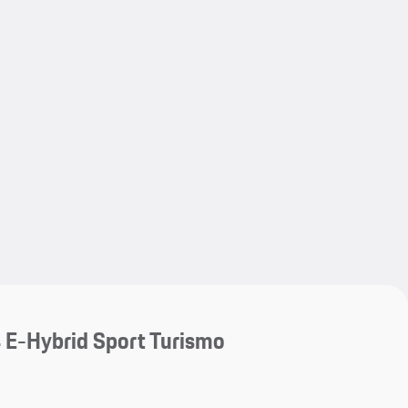
My save
My save
E-Hybrid Sport Turismo