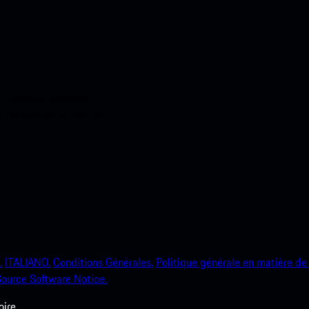
ci-dessous. Accédez
e Porsche en un rien de
.
ITALIANO.
Conditions Générales.
Politique générale en matière de 
ource Software Notice.
ire.