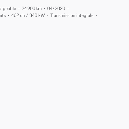
argeable
24 900 km
04/2020
nts
462 ch / 340 kW
Transmission intégrale