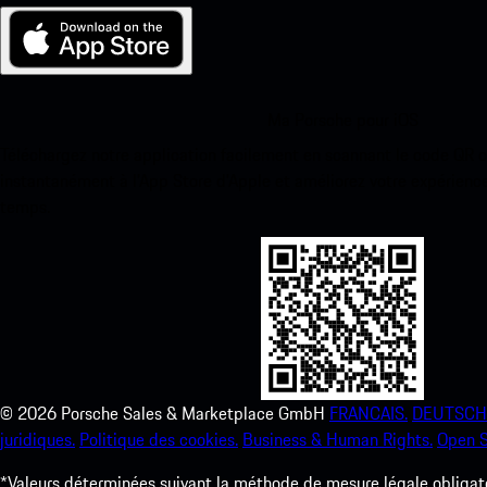
Ma Porsche pour iOS
Téléchargez notre application facilement en scannant le code QR 
instantanément à l’App Store d’Apple et améliorez votre expérienc
temps.
©
2026
Porsche Sales & Marketplace GmbH
FRANCAIS.
DEUTSCH
juridiques.
Politique des cookies.
Business & Human Rights.
Open S
*Valeurs déterminées suivant la méthode de mesure légale obligato