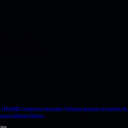
ci-dessous. Accédez
e Porsche en un rien de
.
ITALIANO.
Conditions Générales.
Politique générale en matière de 
ource Software Notice.
ire.