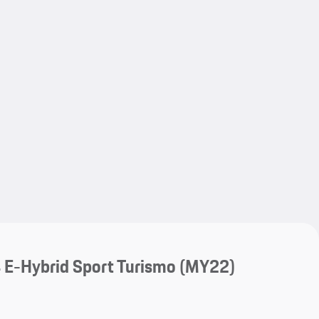
My save
My save
 E-Hybrid Sport Turismo (MY22)