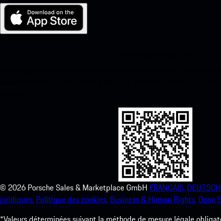
Ma Porsche pour iOS
Téléchargez notre application facilement en scannant le code QR 
instantanément à l’App Store d’Apple et améliorez votre expérienc
temps.
©
2026
Porsche Sales & Marketplace GmbH
FRANCAIS.
DEUTSCH
juridiques.
Politique des cookies.
Business & Human Rights.
Open S
*Valeurs déterminées suivant la méthode de mesure légale obligato