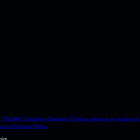
ci-dessous. Accédez
e Porsche en un rien de
.
ITALIANO.
Conditions Générales.
Politique générale en matière de 
ource Software Notice.
ire.