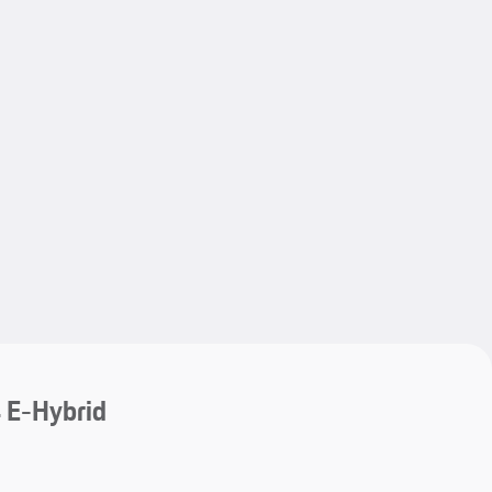
My save
My save
 E-Hybrid