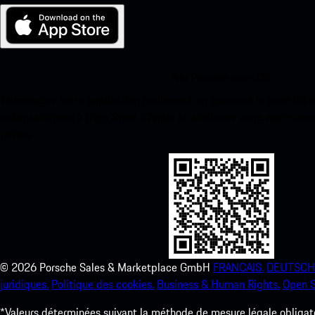
Ma Porsche pour iOS
Téléchargez notre application facilement en scannant le code QR 
instantanément à l’App Store d’Apple et améliorez votre expérienc
temps.
©
2026
Porsche Sales & Marketplace GmbH
FRANCAIS.
DEUTSCH
juridiques.
Politique des cookies.
Business & Human Rights.
Open S
*Valeurs déterminées suivant la méthode de mesure légale obligato