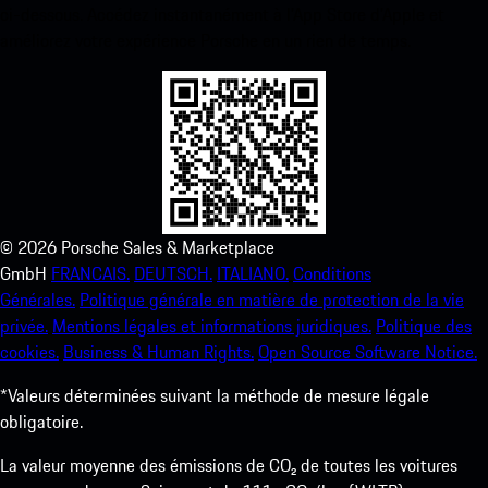
ci-dessous. Accédez instantanément à l’App Store d’Apple et
améliorez votre expérience Porsche en un rien de temps.
©
2026
Porsche Sales & Marketplace
GmbH
FRANCAIS.
DEUTSCH.
ITALIANO.
Conditions
Générales.
Politique générale en matière de protection de la vie
privée.
Mentions légales et informations juridiques.
Politique des
cookies.
Business & Human Rights.
Open Source Software Notice.
*Valeurs déterminées suivant la méthode de mesure légale
obligatoire.
La valeur moyenne des émissions de CO₂ de toutes les voitures