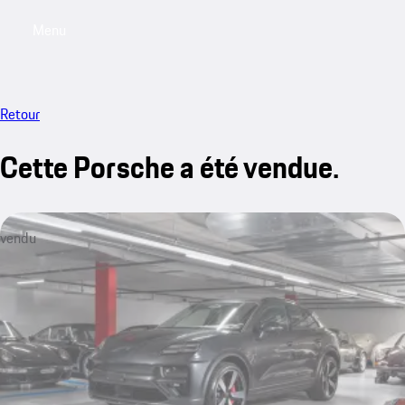
Menu
My saved searches, 0 searches saved
My sa
Retour
Cette Porsche a été vendue.
vendu