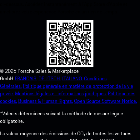
ci-dessous. Accédez instantanément à l’App Store d’Apple et
améliorez votre expérience Porsche en un rien de temps.
©
2026
Porsche Sales & Marketplace
GmbH
FRANCAIS.
DEUTSCH.
ITALIANO.
Conditions
Générales.
Politique générale en matière de protection de la vie
privée.
Mentions légales et informations juridiques.
Politique des
cookies.
Business & Human Rights.
Open Source Software Notice.
*Valeurs déterminées suivant la méthode de mesure légale
obligatoire.
La valeur moyenne des émissions de CO₂ de toutes les voitures