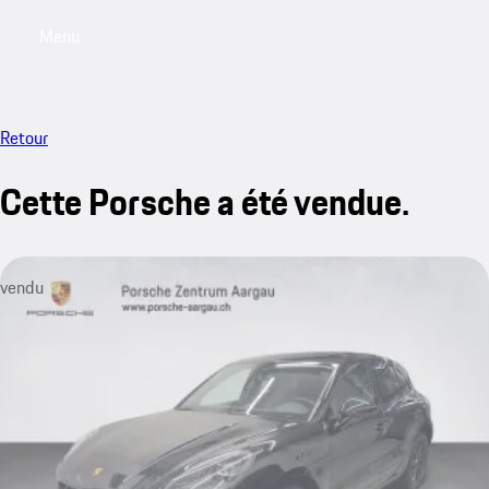
Menu
My saved searches, 0 searches saved
My sa
Retour
Cette Porsche a été vendue.
vendu