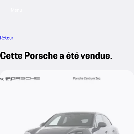
Menu
My saved searches, 0 searches saved
My sa
Retour
Cette Porsche a été vendue.
vendu