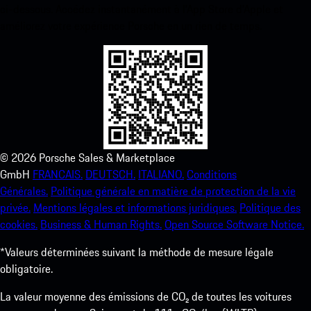
ci-dessous. Accédez instantanément à l’App Store d’Apple et
améliorez votre expérience Porsche en un rien de temps.
©
2026
Porsche Sales & Marketplace
GmbH
FRANCAIS.
DEUTSCH.
ITALIANO.
Conditions
Générales.
Politique générale en matière de protection de la vie
privée.
Mentions légales et informations juridiques.
Politique des
cookies.
Business & Human Rights.
Open Source Software Notice.
*Valeurs déterminées suivant la méthode de mesure légale
obligatoire.
La valeur moyenne des émissions de CO₂ de toutes les voitures