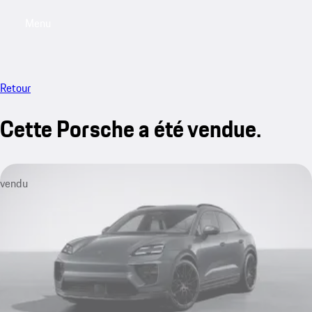
Menu
My saved searches, 0 searches saved
My sa
Retour
Cette Porsche a été vendue.
vendu