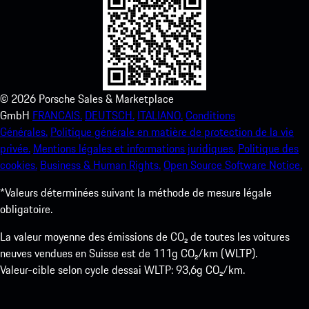
©
2026
Porsche Sales & Marketplace
GmbH
FRANCAIS.
DEUTSCH.
ITALIANO.
Conditions
Générales.
Politique générale en matière de protection de la vie
privée.
Mentions légales et informations juridiques.
Politique des
cookies.
Business & Human Rights.
Open Source Software Notice.
*Valeurs déterminées suivant la méthode de mesure légale
obligatoire.
La valeur moyenne des émissions de CO₂ de toutes les voitures
neuves vendues en Suisse est de 111g CO₂/km (WLTP).
Valeur-cible selon cycle dessai WLTP: 93,6g CO₂/km.