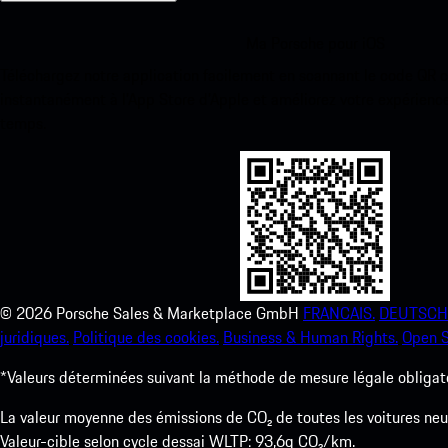
Ma Porsche pour iOS
Téléchargez notre application facilement en scannant le code QR 
instantanément à l’App Store d’Apple et améliorez votre expérienc
temps.
©
2026
Porsche Sales & Marketplace GmbH
FRANCAIS.
DEUTSCH
juridiques.
Politique des cookies.
Business & Human Rights.
Open S
*Valeurs déterminées suivant la méthode de mesure légale obligato
La valeur moyenne des émissions de CO₂ de toutes les voitures n
Valeur-cible selon cycle dessai WLTP: 93,6g CO₂/km.