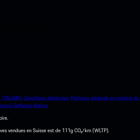
ci-dessous. Accédez
e Porsche en un rien de
.
ITALIANO.
Conditions Générales.
Politique générale en matière de 
ource Software Notice.
ire.
euves vendues en Suisse est de 111g CO₂/km (WLTP).