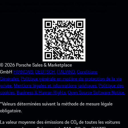
ci-dessous. Accédez instantanément à l’App Store d’Apple et
améliorez votre expérience Porsche en un rien de temps.
©
2026
Porsche Sales & Marketplace
GmbH
FRANCAIS.
DEUTSCH.
ITALIANO.
Conditions
Générales.
Politique générale en matière de protection de la vie
privée.
Mentions légales et informations juridiques.
Politique des
cookies.
Business & Human Rights.
Open Source Software Notice.
*Valeurs déterminées suivant la méthode de mesure légale
obligatoire.
La valeur moyenne des émissions de CO₂ de toutes les voitures