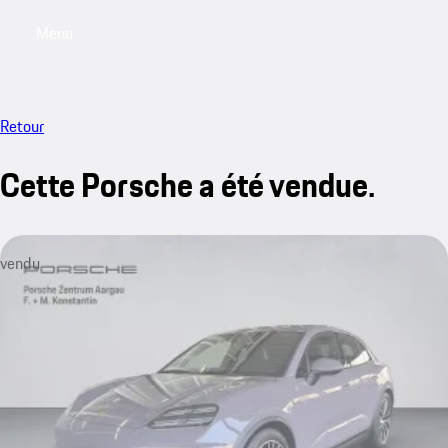
Menu
My saved searches, 0 searches saved
My sa
Retour
Cette Porsche a été vendue.
vendu