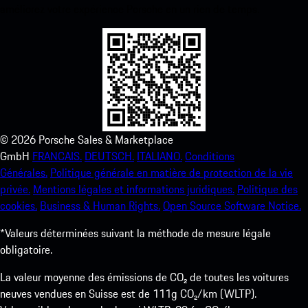
améliorez votre expérience Porsche en un rien de temps.
©
2026
Porsche Sales & Marketplace
GmbH
FRANCAIS.
DEUTSCH.
ITALIANO.
Conditions
Générales.
Politique générale en matière de protection de la vie
privée.
Mentions légales et informations juridiques.
Politique des
cookies.
Business & Human Rights.
Open Source Software Notice.
*Valeurs déterminées suivant la méthode de mesure légale
obligatoire.
La valeur moyenne des émissions de CO₂ de toutes les voitures
neuves vendues en Suisse est de 111g CO₂/km (WLTP).