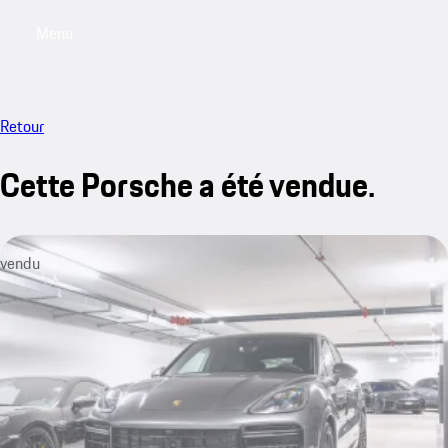
Menu
My saved searches, 0 searches saved
My sa
Retour
Cette Porsche a été vendue.
vendu