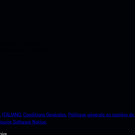
ci-dessous. Accédez
e Porsche en un rien de
.
ITALIANO.
Conditions Générales.
Politique générale en matière de 
ource Software Notice.
ire.