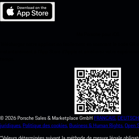
Ma Porsche pour iOS
Téléchargez notre application facilement en scannant le code QR 
instantanément à l’App Store d’Apple et améliorez votre expérienc
temps.
©
2026
Porsche Sales & Marketplace GmbH
FRANCAIS.
DEUTSCH
juridiques.
Politique des cookies.
Business & Human Rights.
Open S
*Valeurs déterminées suivant la méthode de mesure légale obligato