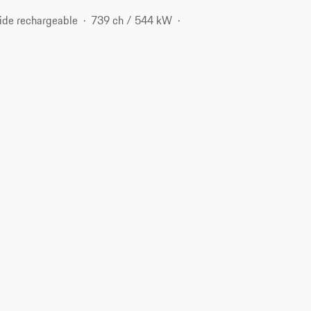
ide rechargeable
739 ch / 544 kW