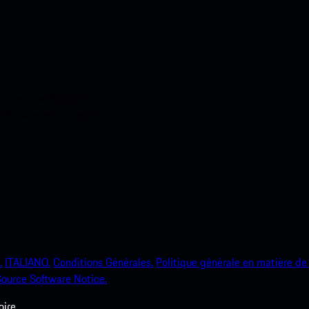
ci-dessous. Accédez
e Porsche en un rien de
.
ITALIANO.
Conditions Générales.
Politique générale en matière de 
ource Software Notice.
ire.