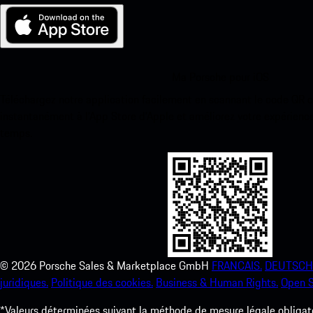
Ma Porsche pour iOS
Téléchargez notre application facilement en scannant le code QR 
instantanément à l’App Store d’Apple et améliorez votre expérienc
temps.
©
2026
Porsche Sales & Marketplace GmbH
FRANCAIS.
DEUTSCH
juridiques.
Politique des cookies.
Business & Human Rights.
Open S
*Valeurs déterminées suivant la méthode de mesure légale obligato