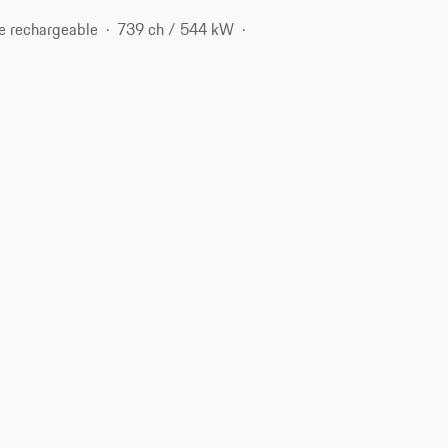
e rechargeable
739 ch / 544 kW