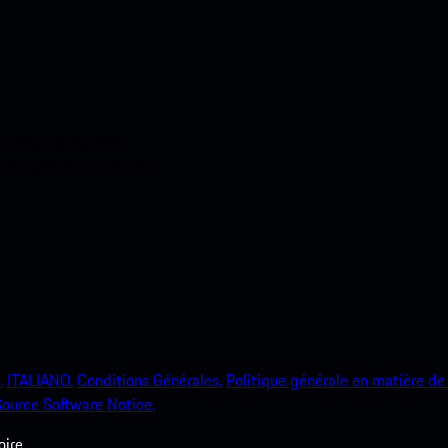
ci-dessous. Accédez
e Porsche en un rien de
.
ITALIANO.
Conditions Générales.
Politique générale en matière de 
ource Software Notice.
ire.