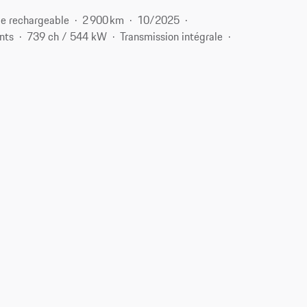
e rechargeable
2 900 km
10/2025
nts
739 ch / 544 kW
Transmission intégrale