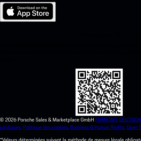
Ma Porsche pour iOS
Téléchargez notre application facilement en scannant le code QR 
instantanément à l’App Store d’Apple et améliorez votre expérienc
temps.
©
2026
Porsche Sales & Marketplace GmbH
FRANCAIS.
DEUTSCH
juridiques.
Politique des cookies.
Business & Human Rights.
Open S
*Valeurs déterminées suivant la méthode de mesure légale obligato