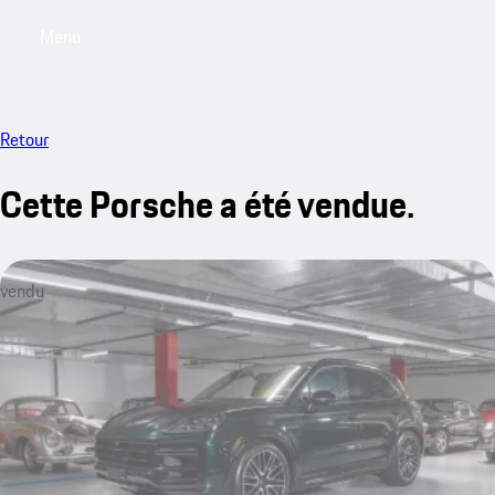
Menu
My saved searches, 0 searches saved
My sa
Retour
Cette Porsche a été vendue.
vendu