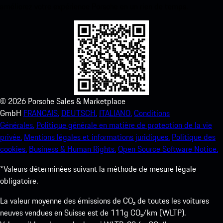
améliorez votre expérience Porsche en un rien de temps.
©
2026
Porsche Sales & Marketplace
GmbH
FRANCAIS.
DEUTSCH.
ITALIANO.
Conditions
Générales.
Politique générale en matière de protection de la vie
privée.
Mentions légales et informations juridiques.
Politique des
cookies.
Business & Human Rights.
Open Source Software Notice.
*Valeurs déterminées suivant la méthode de mesure légale
obligatoire.
La valeur moyenne des émissions de CO₂ de toutes les voitures
neuves vendues en Suisse est de 111g CO₂/km (WLTP).