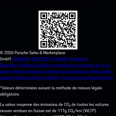
améliorez votre expérience Porsche en un rien de temps.
©
2026
Porsche Sales & Marketplace
GmbH
FRANCAIS.
DEUTSCH.
ITALIANO.
Conditions
Générales.
Politique générale en matière de protection de la vie
privée.
Mentions légales et informations juridiques.
Politique des
cookies.
Business & Human Rights.
Open Source Software Notice.
*Valeurs déterminées suivant la méthode de mesure légale
obligatoire.
La valeur moyenne des émissions de CO₂ de toutes les voitures
neuves vendues en Suisse est de 111g CO₂/km (WLTP).