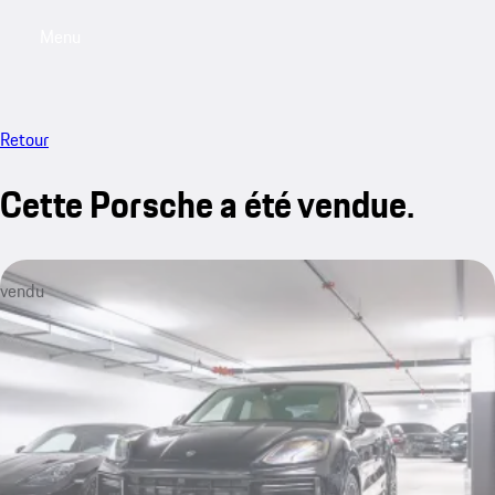
Menu
My saved searches, 0 searches saved
My sa
Retour
Cette Porsche a été vendue.
vendu