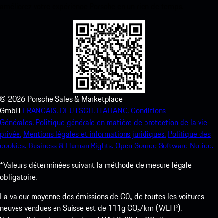
améliorez votre expérience Porsche en un rien de temps.
©
2026
Porsche Sales & Marketplace
GmbH
FRANCAIS.
DEUTSCH.
ITALIANO.
Conditions
Générales.
Politique générale en matière de protection de la vie
privée.
Mentions légales et informations juridiques.
Politique des
cookies.
Business & Human Rights.
Open Source Software Notice.
*Valeurs déterminées suivant la méthode de mesure légale
obligatoire.
La valeur moyenne des émissions de CO₂ de toutes les voitures
neuves vendues en Suisse est de 111g CO₂/km (WLTP).