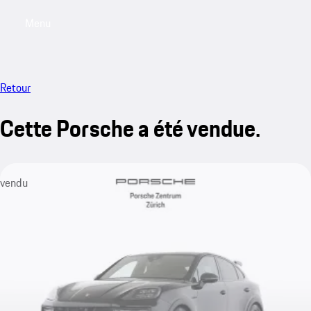
Menu
My saved searches, 0 searches saved
My sa
Retour
Cette Porsche a été vendue.
vendu