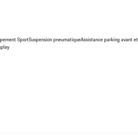
ppement Sport
Suspension pneumatique
Assistance parking avant et
play