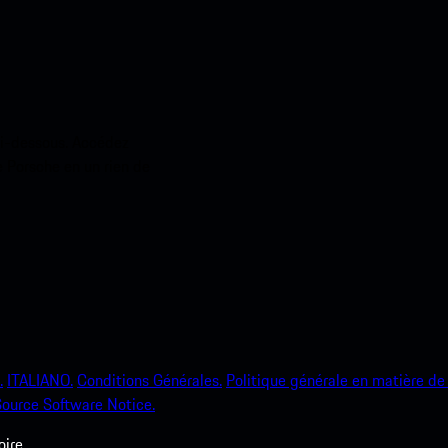
ci-dessous. Accédez
e Porsche en un rien de
.
ITALIANO.
Conditions Générales.
Politique générale en matière de 
ource Software Notice.
ire.