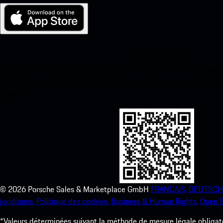
Ma Porsche pour iOS
Téléchargez notre application facilement en scannant le code QR 
instantanément à l’App Store d’Apple et améliorez votre expérienc
temps.
©
2026
Porsche Sales & Marketplace GmbH
FRANCAIS.
DEUTSCH
juridiques.
Politique des cookies.
Business & Human Rights.
Open S
*Valeurs déterminées suivant la méthode de mesure légale obligato