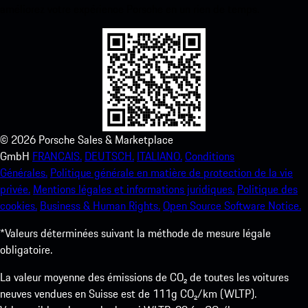
améliorez votre expérience Porsche en un rien de temps.
©
2026
Porsche Sales & Marketplace
GmbH
FRANCAIS.
DEUTSCH.
ITALIANO.
Conditions
Générales.
Politique générale en matière de protection de la vie
privée.
Mentions légales et informations juridiques.
Politique des
cookies.
Business & Human Rights.
Open Source Software Notice.
*Valeurs déterminées suivant la méthode de mesure légale
obligatoire.
La valeur moyenne des émissions de CO₂ de toutes les voitures
neuves vendues en Suisse est de 111g CO₂/km (WLTP).