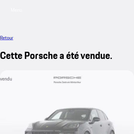
Menu
My saved searches, 0 searches saved
My sa
Retour
Cette Porsche a été vendue.
vendu