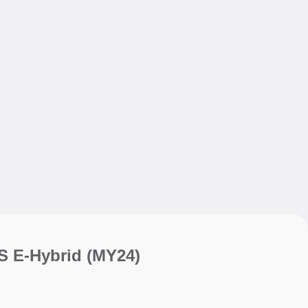
My sav
My sav
S E-Hybrid (MY24)