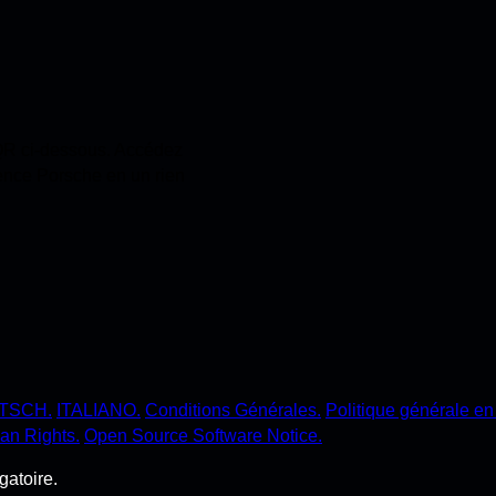
 QR ci-dessous. Accédez
ience Porsche en un rien
TSCH.
ITALIANO.
Conditions Générales.
Politique générale en 
an Rights.
Open Source Software Notice.
gatoire.