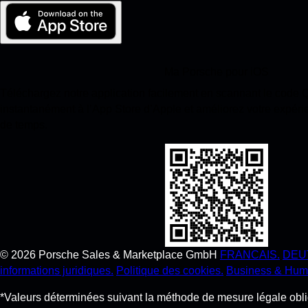
Ma Porsche pour iOS
Téléchargez notre application facilement en scannant le code
instantanément à l’App Store d’Apple et améliorez votre expér
de temps.
©
2026
Porsche Sales & Marketplace GmbH
FRANCAIS.
DEU
informations juridiques.
Politique des cookies.
Business & Hum
*Valeurs déterminées suivant la méthode de mesure légale obli