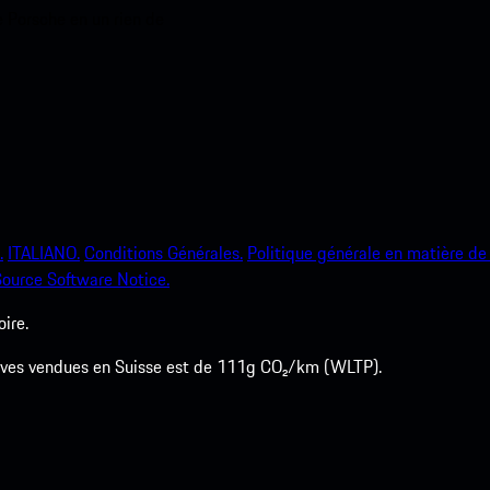
e Porsche en un rien de
.
ITALIANO.
Conditions Générales.
Politique générale en matière de 
ource Software Notice.
ire.
euves vendues en Suisse est de 111g CO₂/km (WLTP).