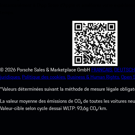
instantanément à l’App Store d’Apple et améliorez votre expérienc
temps.
©
2026
Porsche Sales & Marketplace GmbH
FRANCAIS.
DEUTSCH
juridiques.
Politique des cookies.
Business & Human Rights.
Open S
*Valeurs déterminées suivant la méthode de mesure légale obligato
La valeur moyenne des émissions de CO₂ de toutes les voitures n
Valeur-cible selon cycle dessai WLTP: 93,6g CO₂/km.