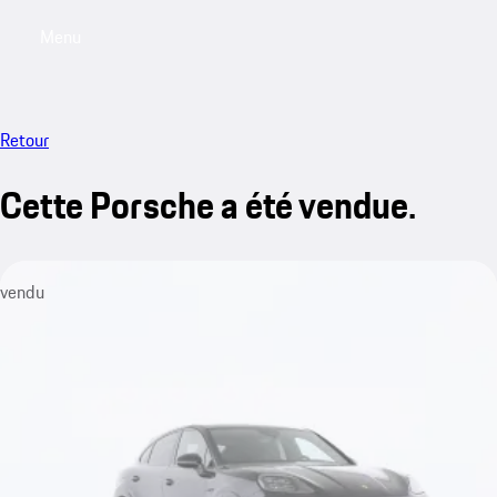
Menu
My saved searches, 0 searches saved
My sa
Retour
Cette Porsche a été vendue.
vendu