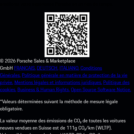
améliorez votre expérience Porsche en un rien de temps.
©
2026
Porsche Sales & Marketplace
GmbH
FRANCAIS.
DEUTSCH.
ITALIANO.
Conditions
Générales.
Politique générale en matière de protection de la vie
privée.
Mentions légales et informations juridiques.
Politique des
cookies.
Business & Human Rights.
Open Source Software Notice.
*Valeurs déterminées suivant la méthode de mesure légale
obligatoire.
La valeur moyenne des émissions de CO₂ de toutes les voitures
neuves vendues en Suisse est de 111g CO₂/km (WLTP).