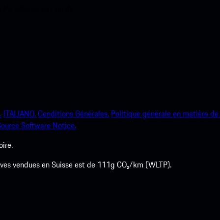
e Porsche en un rien de
.
ITALIANO.
Conditions Générales.
Politique générale en matière de 
ource Software Notice.
ire.
euves vendues en Suisse est de 111g CO₂/km (WLTP).