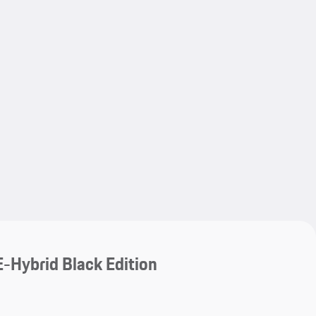
My save
My save
-Hybrid Black Edition