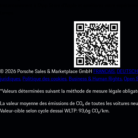
instantanément à l’App Store d’Apple et améliorez votre expérienc
temps.
©
2026
Porsche Sales & Marketplace GmbH
FRANCAIS.
DEUTSCH
juridiques.
Politique des cookies.
Business & Human Rights.
Open S
*Valeurs déterminées suivant la méthode de mesure légale obligato
La valeur moyenne des émissions de CO₂ de toutes les voitures n
Valeur-cible selon cycle dessai WLTP: 93,6g CO₂/km.