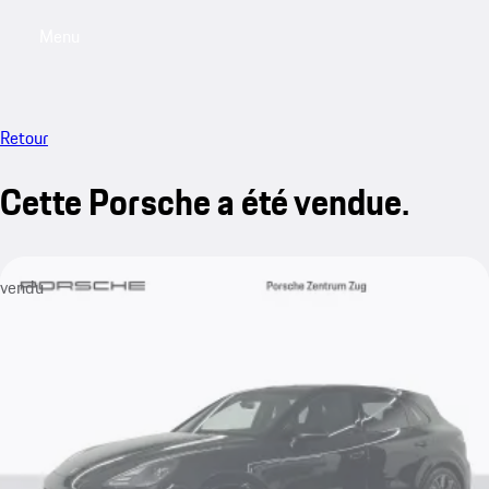
Menu
My saved searches, 0 searches saved
My sa
Retour
Cette Porsche a été vendue.
vendu