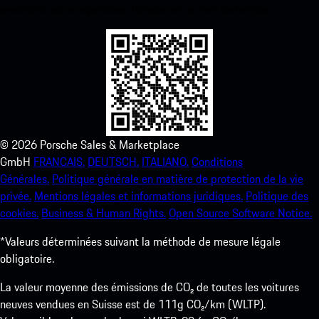
améliorez votre expérience Porsche en un rien de temps.
©
2026
Porsche Sales & Marketplace
GmbH
FRANCAIS.
DEUTSCH.
ITALIANO.
Conditions
Générales.
Politique générale en matière de protection de la vie
privée.
Mentions légales et informations juridiques.
Politique des
cookies.
Business & Human Rights.
Open Source Software Notice.
*Valeurs déterminées suivant la méthode de mesure légale
obligatoire.
La valeur moyenne des émissions de CO₂ de toutes les voitures
neuves vendues en Suisse est de 111g CO₂/km (WLTP).