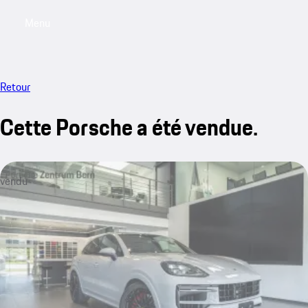
Menu
My saved searches, 0 searches saved
My sa
Retour
Cette Porsche a été vendue.
vendu