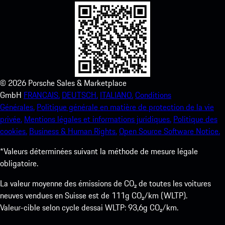
©
2026
Porsche Sales & Marketplace
GmbH
FRANCAIS.
DEUTSCH.
ITALIANO.
Conditions
Générales.
Politique générale en matière de protection de la vie
privée.
Mentions légales et informations juridiques.
Politique des
cookies.
Business & Human Rights.
Open Source Software Notice.
*Valeurs déterminées suivant la méthode de mesure légale
obligatoire.
La valeur moyenne des émissions de CO₂ de toutes les voitures
neuves vendues en Suisse est de 111g CO₂/km (WLTP).
Valeur-cible selon cycle dessai WLTP: 93,6g CO₂/km.