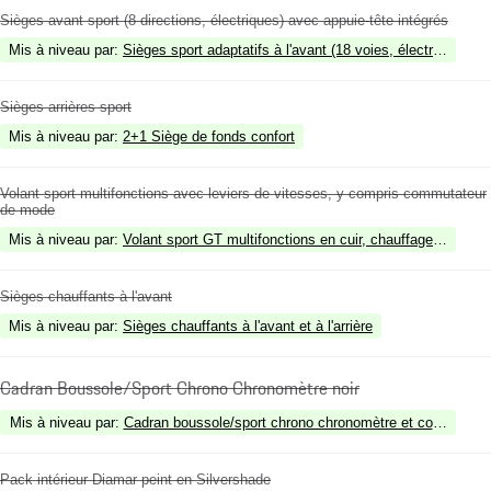
Sièges avant sport (8 directions, électriques) avec appuie-tête intégrés
Mis à niveau par
:
Sièges sport adaptatifs à l'avant (18 voies, électriques)
Sièges arrières sport
Mis à niveau par
:
2+1 Siège de fonds confort
Volant sport multifonctions avec leviers de vitesses, y compris commutateur
de mode
Mis à niveau par
:
Volant sport GT multifonctions en cuir, chauffage du volan
Sièges chauffants à l'avant
Mis à niveau par
:
Sièges chauffants à l'avant et à l'arrière
Cadran Boussole/Sport Chrono Chronomètre noir
Mis à niveau par
:
Cadran boussole/sport chrono chronomètre et compte-tour
Pack intérieur Diamar peint en Silvershade