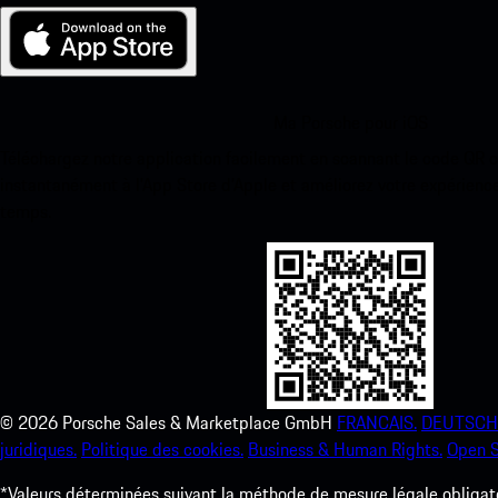
Ma Porsche pour iOS
Téléchargez notre application facilement en scannant le code QR 
instantanément à l’App Store d’Apple et améliorez votre expérienc
temps.
©
2026
Porsche Sales & Marketplace GmbH
FRANCAIS.
DEUTSCH
juridiques.
Politique des cookies.
Business & Human Rights.
Open S
*Valeurs déterminées suivant la méthode de mesure légale obligato