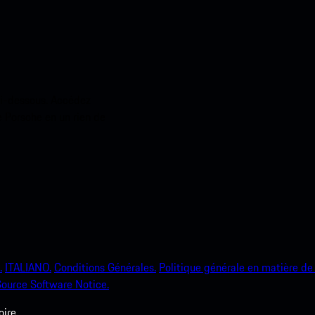
ci-dessous. Accédez
e Porsche en un rien de
.
ITALIANO.
Conditions Générales.
Politique générale en matière de 
ource Software Notice.
ire.