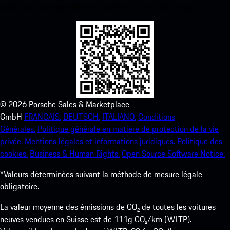
améliorez votre expérience Porsche en un rien de temps.
©
2026
Porsche Sales & Marketplace
GmbH
FRANCAIS.
DEUTSCH.
ITALIANO.
Conditions
Générales.
Politique générale en matière de protection de la vie
privée.
Mentions légales et informations juridiques.
Politique des
cookies.
Business & Human Rights.
Open Source Software Notice.
*Valeurs déterminées suivant la méthode de mesure légale
obligatoire.
La valeur moyenne des émissions de CO₂ de toutes les voitures
neuves vendues en Suisse est de 111g CO₂/km (WLTP).