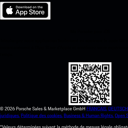
Ma Porsche pour iOS
Téléchargez notre application facilement en scannant le code QR 
instantanément à l’App Store d’Apple et améliorez votre expérienc
temps.
©
2026
Porsche Sales & Marketplace GmbH
FRANCAIS.
DEUTSCH
juridiques.
Politique des cookies.
Business & Human Rights.
Open S
*Valeurs déterminées suivant la méthode de mesure légale obligato