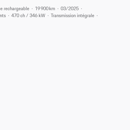
e rechargeable
19 900 km
03/2025
nts
470 ch / 346 kW
Transmission intégrale