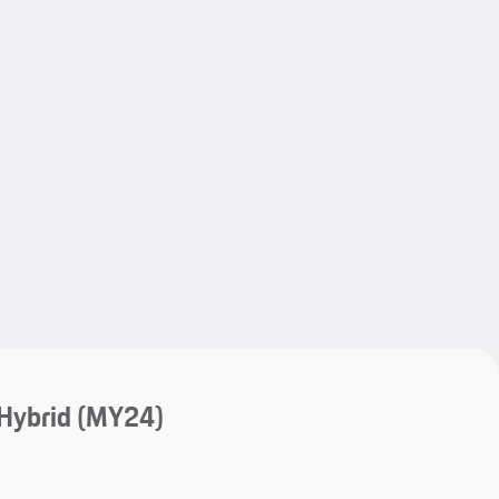
My save
My save
Hybrid (MY24)