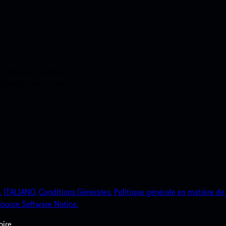
ci-dessous. Accédez
e Porsche en un rien de
.
ITALIANO.
Conditions Générales.
Politique générale en matière de 
ource Software Notice.
ire.