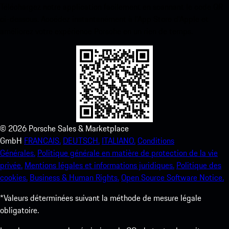
Téléchargez notre application facilement en scannant le code QR
ci-dessous. Accédez instantanément à l’App Store d’Apple et
améliorez votre expérience Porsche en un rien de temps.
©
2026
Porsche Sales & Marketplace
GmbH
FRANCAIS.
DEUTSCH.
ITALIANO.
Conditions
Générales.
Politique générale en matière de protection de la vie
privée.
Mentions légales et informations juridiques.
Politique des
cookies.
Business & Human Rights.
Open Source Software Notice.
*Valeurs déterminées suivant la méthode de mesure légale
obligatoire.