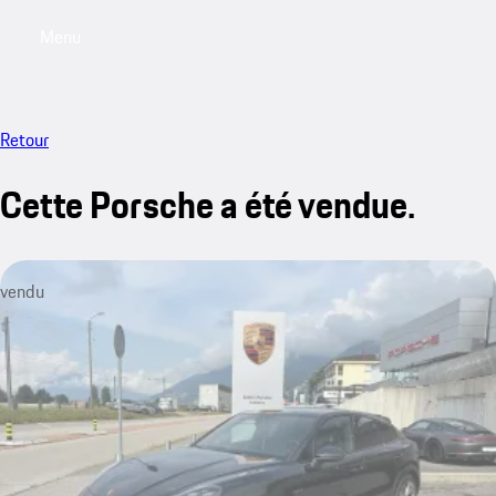
Menu
My saved searches, 0 searches saved
My sa
Retour
Cette Porsche a été vendue.
vendu