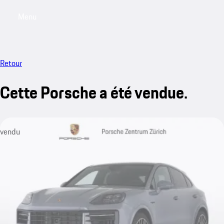
Menu
My saved searches, 0 searches saved
My sa
Retour
Cette Porsche a été vendue.
vendu