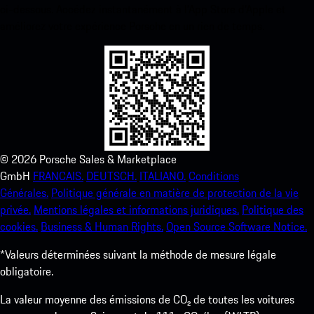
ci-dessous. Accédez instantanément à l’App Store d’Apple et
améliorez votre expérience Porsche en un rien de temps.
©
2026
Porsche Sales & Marketplace
GmbH
FRANCAIS.
DEUTSCH.
ITALIANO.
Conditions
Générales.
Politique générale en matière de protection de la vie
privée.
Mentions légales et informations juridiques.
Politique des
cookies.
Business & Human Rights.
Open Source Software Notice.
*Valeurs déterminées suivant la méthode de mesure légale
obligatoire.
La valeur moyenne des émissions de CO₂ de toutes les voitures